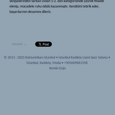
senpailerinden Serkan Dolan 1-2. dan kategorisinde çeyrek finalde
Iaido and Jodo
Kendo
elenip, mücadele ruhu ödülü kazanmıştır. Kendisini tebrik eder,
başarılarının devamını dileriz.
Dojo
History
Katsuninkan
Equipment
Mon
Glossary
About
Iaido and Jodo
SHARE →
News
Dojo
Source
© 2013 - 2025 Katsuninkan Istanbul
•
İstanbul Kadıköy Lisesi Spor Salonu
•
Katsuninkan
İstanbul
,
Kadıköy, Moda
•
+905069661596
Documents
Mon
Kendo Dojo
Links
About
Recommended
News
Gallery
Source
Membership
Documents
How to Begin
Links