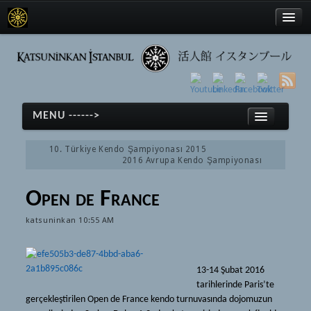
Türkçe
MENU ------>
English
10. Türkiye Kendo Şampiyonası 2015
日本語
2016 Avrupa Kendo Şampiyonası
Home
Open de France
Kendo
Türkçe
katsuninkan
10:55 AM
Kendo
English
History
日本語
13-14 Şubat 2016
Equipment
Home
tarihlerinde Paris’te
Glossary
gerçekleştirilen Open de France kendo turnuvasında dojomuzun
Kendo