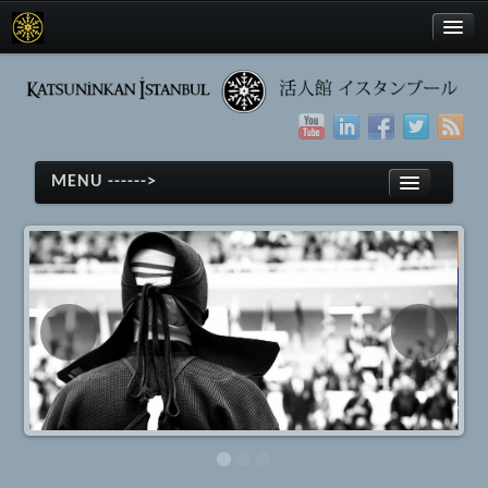
Türkçe
MENU ------>
English
日本語
Anasayfa
Kendo
Türkçe
Kendo
English
Tarihçe
日本語
Ekipmanlar
Anasayfa
Terimler
Kendo