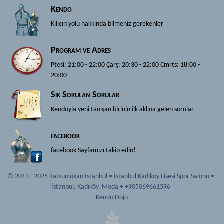
Iaido ve Jodo
Kendo
Kendo
Dojo
Kılıcın yolu hakkında bilmeniz gerekenler
Tarihçe
Katsuninkan
Ekipmanlar
Program ve Adres
Mon
Terimler
Ptesi: 21:00 - 22:00 Çarş: 20:30 - 22:00 Cmrts: 18:00 -
Hakkımızda
20:00
Iaido ve Jodo
Haberler
Sık Sorulan Sorular
Dojo
Kaynak
Kendoyla yeni tanışan birinin ilk aklına gelen sorular
Katsuninkan
Dökümanlar
Mon
facebook
Bağlantılar
Hakkımızda
facebook Sayfamızı takip edin!
Tavsiyeler
Haberler
© 2013 - 2025 Katsuninkan Istanbul
•
İstanbul Kadıköy Lisesi Spor Salonu
•
Galeri
Kaynak
İstanbul
,
Kadıköy, Moda
•
+905069661596
Üyelik
Dökümanlar
Kendo Dojo
Yeni Başlayanlar
Bağlantılar