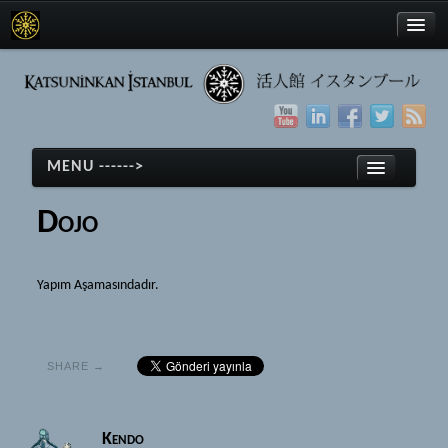
Türkçe
MENU ------>
English
Dojo
日本語
Anasayfa
Yapım Aşamasındadır.
Kendo
Türkçe
Kendo
English
Tarihçe
日本語
SHARE →
Ekipmanlar
Anasayfa
Terimler
Kendo
Kendo