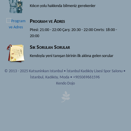
Iaido ve Jodo
Kendo
Kılıcın yolu hakkında bilmeniz gerekenler
Dojo
Tarihçe
Program ve Adres
Katsuninkan
Ekipmanlar
Ptesi: 21:00 - 22:00 Çarş: 20:30 - 22:00 Cmrts: 18:00 -
Mon
Terimler
20:00
Hakkımızda
Iaido ve Jodo
Sık Sorulan Sorular
Haberler
Dojo
Kendoyla yeni tanışan birinin ilk aklına gelen sorular
Kaynak
Katsuninkan
© 2013 - 2025 Katsuninkan Istanbul
•
İstanbul Kadıköy Lisesi Spor Salonu
•
Dökümanlar
Mon
İstanbul
,
Kadıköy, Moda
•
+905069661596
Bağlantılar
Kendo Dojo
Hakkımızda
Tavsiyeler
Haberler
Galeri
Kaynak
Üyelik
Dökümanlar
Yeni Başlayanlar
Bağlantılar