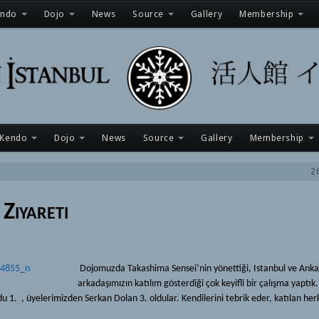
endo
Dojo
News
Source
Gallery
Membership
Kendo
Dojo
News
Source
Gallery
Membership
2
Ziyareti
Dojomuzda Takashima Sensei’nin yönettiği, Istanbul ve Ankar
arkadaşımızın katılım gösterdiği çok keyifli bir çalışma yaptık
1. , üyelerimizden Serkan Dolan 3. oldular. Kendilerini tebrik eder, katılan her