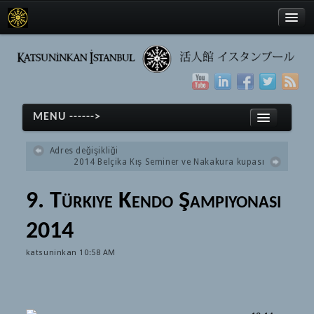
Türkçe
MENU ------>
English
Adres değişikliği
日本語
2014 Belçika Kış Seminer ve Nakakura kupası
Home
9. Türkiye Kendo Şampiyonası
Kendo
Türkçe
2014
Kendo
English
History
katsuninkan
10:58 AM
日本語
Equipment
Home
Glossary
Kendo