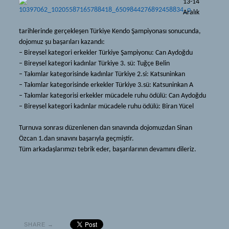
13-14
Iaido and Jodo
Kendo
Aralık
Dojo
History
tarihlerinde gerçekleşen Türkiye Kendo Şampiyonası sonucunda,
Katsuninkan
dojomuz şu başarıları kazandı:
Equipment
– Bireysel kategori erkekler Türkiye Şampiyonu: Can Aydoğdu
Mon
Glossary
– Bireysel kategori kadınlar Türkiye 3. sü: Tuğçe Belin
– Takıml
ar kategorisinde kadınlar Türkiye 2.si: Katsuninkan
About
Iaido and Jodo
– Takımlar kategorisinde erkekler Türkiye 3.sü: Katsuninkan A
News
– Takımlar kategorisi erkekler mücadele ruhu ödülü: Can Aydoğdu
Dojo
– Bireysel kategori kadınlar mücadele ruhu ödülü: Biran Yücel
Source
Katsuninkan
Turnuva sonrası düzenlenen dan sınavında dojomuzdan Sinan
Documents
Mon
Özcan 1.dan sınavını başarıyla geçmiştir.
Links
Tüm arkadaşlarımızı tebrik eder, başarılarının devamını dileriz.
About
Recommended
News
Gallery
Source
Membership
Documents
How to Begin
Links
SHARE →