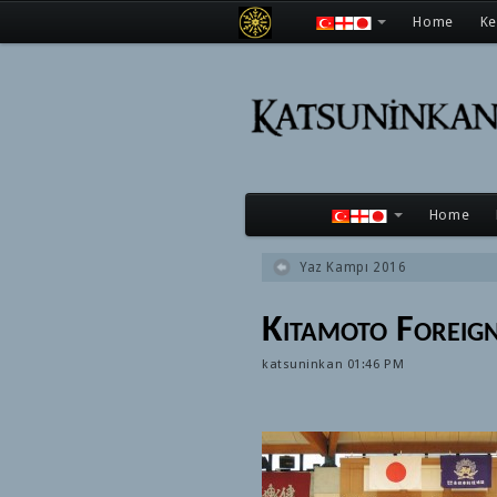
Home
K
Home
Yaz Kampı 2016
Kitamoto Foreig
katsuninkan
01:46 PM