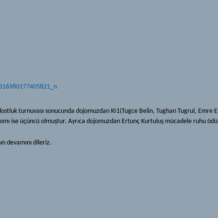
dostluk turnuvası sonucunda dojomuzdan KI1(Tugce Belin, Tughan Tugrul, Emre Er
mı ise üçüncü olmuştur. Ayrıca dojomuzdan Ertunç Kurtuluş mücadele ruhu ödül
ın devamını dileriz.