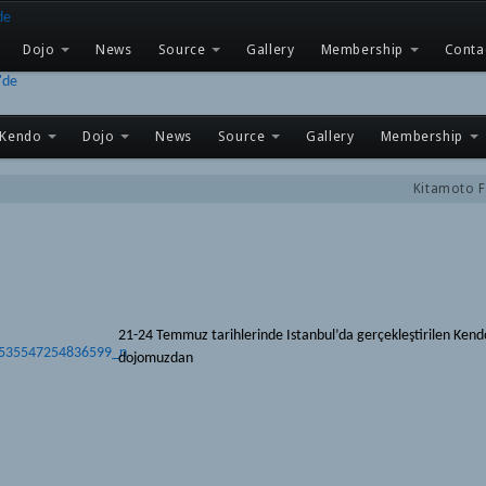
Dojo
News
Source
Gallery
Membership
Conta
Kendo
Dojo
News
Source
Gallery
Membership
Kitamoto F
21-24 Temmuz tarihlerinde Istanbul’da gerçekleştirilen Ke
dojomuzdan