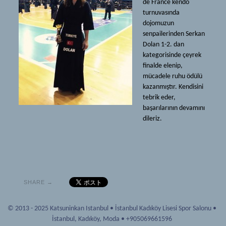
de France kendo
(Türkçe) Iaido ve Jodo
剣道
turnuvasında
dojomuzun
道場
(Türkçe) Tarihçe
senpailerinden Serkan
活人館
(Türkçe) Ekipmanlar
Dolan 1-2. dan
kategorisinde çeyrek
紋
(Türkçe) Terimler
finalde elenip,
(Türkçe) Hakkımızda
mücadele ruhu ödülü
(Türkçe) Iaido ve Jodo
kazanmıştır. Kendisini
ニュース
道場
tebrik eder,
başarılarının devamını
ソース
活人館
dileriz.
(Türkçe) Dökümanlar
紋
(Türkçe) Bağlantılar
(Türkçe) Hakkımızda
(Türkçe) Tavsiyeler
ニュース
ギャラリー
ソース
SHARE →
メンバーシップ
(Türkçe) Dökümanlar
© 2013 - 2025 Katsuninkan Istanbul
•
İstanbul Kadıköy Lisesi Spor Salonu
•
(Türkçe) Yeni Başlayanlar
(Türkçe) Bağlantılar
İstanbul
,
Kadıköy, Moda
•
+905069661596