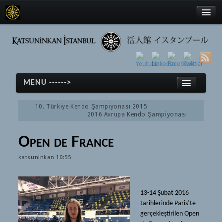
Türkçe
MENU ------>
English
10. Türkiye Kendo Şampiyonası 2015
日本語
2016 Avrupa Kendo Şampiyonası
ホーム
Open de France
剣道
Türkçe
katsuninkan
10:55
剣道
English
(Türkçe) Tarihçe
日本語
13-14 Şubat 2016
(Türkçe) Ekipmanlar
ホーム
tarihlerinde Paris’te
(Türkçe) Terimler
gerçekleştirilen Open
剣道