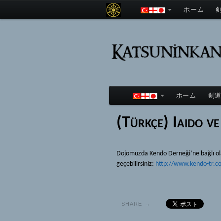
ホーム
ホーム
剣
(Türkçe) Iaido v
Dojomuzda Kendo Derneği’ne bağlı olar
geçebilirsiniz:
http://www.kendo-tr.c
SHARE →