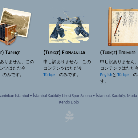
e) Tarihçe
(Türkçe) Ekipmanlar
(Türkçe) Terimler
ありません、この
申し訳ありません、この
申し訳ありません
テンツはただ今
コンテンツはただ今
コンテンツはた
のみです。
Türkçe
のみです。
English
と
Türkçe
の
す。
uninkan Istanbul
•
İstanbul Kadıköy Lisesi Spor Salonu
•
İstanbul
,
Kadıköy, Moda
Kendo Dojo