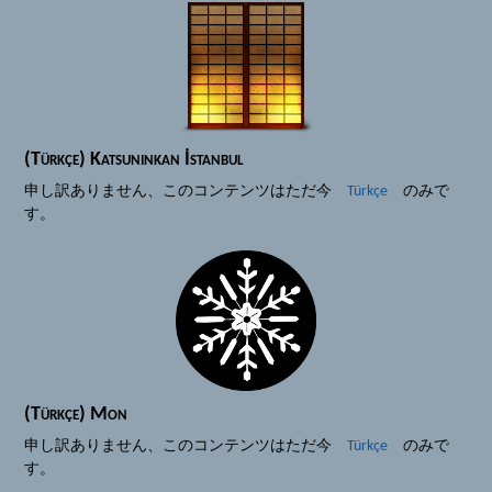
(Türkçe) Iaido ve Jodo
剣道
道場
(Türkçe) Tarihçe
活人館
(Türkçe) Ekipmanlar
紋
(Türkçe) Terimler
(Türkçe) Katsuninkan İstanbul
(Türkçe) Hakkımızda
(Türkçe) Iaido ve Jodo
申し訳ありません、このコンテンツはただ今
Türkçe
のみで
ニュース
道場
す。
ソース
活人館
(Türkçe) Dökümanlar
紋
(Türkçe) Bağlantılar
(Türkçe) Hakkımızda
(Türkçe) Tavsiyeler
ニュース
ギャラリー
ソース
(Türkçe) Mon
メンバーシップ
(Türkçe) Dökümanlar
申し訳ありません、このコンテンツはただ今
Türkçe
のみで
(Türkçe) Yeni Başlayanlar
(Türkçe) Bağlantılar
す。