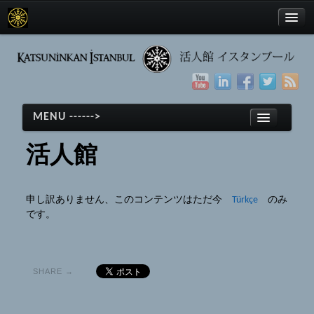
Türkçe
MENU ------>
English
活人館
日本語
ホーム
申し訳ありません、このコンテンツはただ今
Türkçe
のみ
剣道
Türkçe
です。
剣道
English
(Türkçe) Tarihçe
日本語
SHARE →
(Türkçe) Ekipmanlar
ホーム
(Türkçe) Terimler
剣道