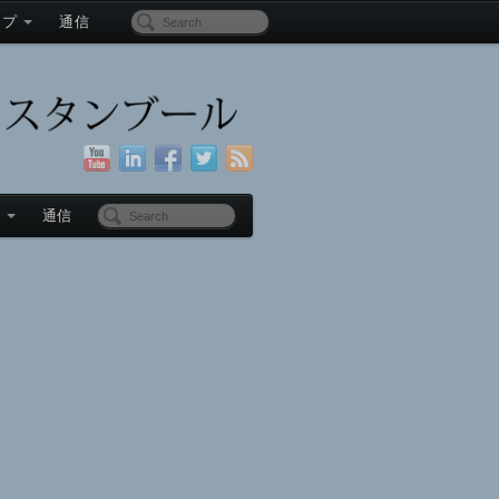
ップ
通信
プ
通信