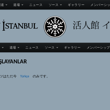
剣道
道場
ニュース
ソース
ギャラリー
メンバーシ
道
道場
ニュース
ソース
ギャラリー
メンバーシッ
şlayanlar
ンツはただ今
Türkçe
のみです。