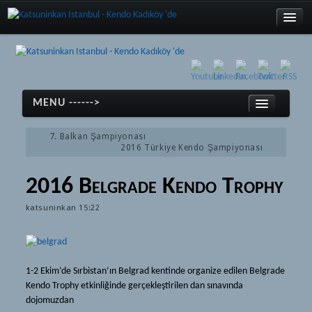
MENU ------>
Türkçe
English
7. Balkan Şampiyonası
2016 Türkiye Kendo Şampiyonası
日本語
ホーム
2016 Belgrade Kendo Trophy
Türkçe
剣道
katsuninkan
15:22
English
剣道
日本語
(Türkçe) Tarihçe
ホーム
1-2 Ekim’de Sırbistan’ın Belgrad kentinde organize edilen Belgrade
(Türkçe) Ekipmanlar
Kendo Trophy etkinliğinde gerçekleştirilen dan sınavında
剣道
(Türkçe) Terimler
dojomuzdan