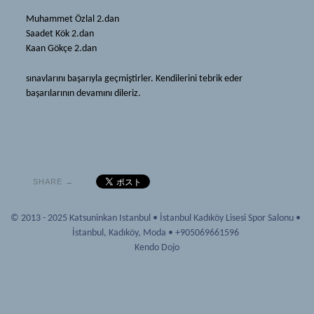
剣道
(Türkçe) Iaido ve Jodo
Muhammet Özlal 2.dan
(Türkçe) Tarihçe
Saadet Kök 2.dan
道場
Kaan Gökçe 2.dan
(Türkçe) Ekipmanlar
活人館
(Türkçe) Terimler
sınavlarını başarıyla geçmiştirler. Kendilerini tebrik eder
紋
başarılarının devamını dileriz.
(Türkçe) Iaido ve Jodo
(Türkçe) Hakkımızda
道場
ニュース
活人館
ソース
紋
(Türkçe) Dökümanlar
SHARE →
(Türkçe) Hakkımızda
(Türkçe) Bağlantılar
ニュース
© 2013 - 2025 Katsuninkan Istanbul
•
İstanbul Kadıköy Lisesi Spor Salonu
•
(Türkçe) Tavsiyeler
İstanbul
,
Kadıköy, Moda
•
+905069661596
ソース
Kendo Dojo
ギャラリー
(Türkçe) Dökümanlar
メンバーシップ
(Türkçe) Bağlantılar
(Türkçe) Yeni Başlayanlar
(Türkçe) Tavsiyeler