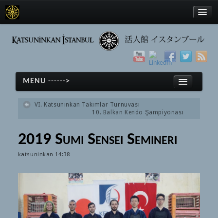
Türkçe
MENU ------>
English
VI. Katsuninkan Takımlar Turnuvası
日本語
10. Balkan Kendo Şampiyonası
ホーム
2019 Sumi Sensei Semineri
剣道
Türkçe
katsuninkan
14:38
剣道
English
(Türkçe) Tarihçe
日本語
(Türkçe) Ekipmanlar
ホーム
(Türkçe) Terimler
剣道