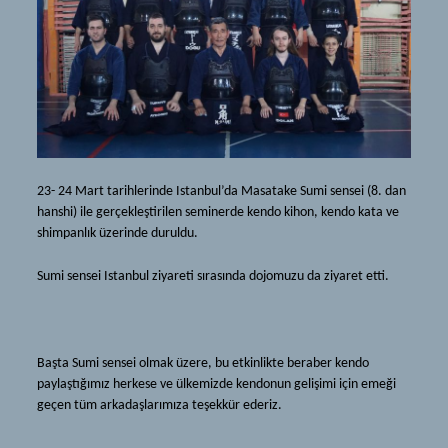
(Türkçe) Iaido ve Jodo
剣道
道場
(Türkçe) Tarihçe
活人館
(Türkçe) Ekipmanlar
紋
(Türkçe) Terimler
(Türkçe) Hakkımızda
(Türkçe) Iaido ve Jodo
ニュース
23- 24 Mart tarihlerinde Istanbul’da Masatake Sumi sensei (8. dan
道場
hanshi) ile gerçekleştirilen seminerde kendo kihon, kendo kata ve
ソース
活人館
shimpanlık üzerinde duruldu.
(Türkçe) Dökümanlar
紋
Sumi sensei Istanbul ziyareti sırasında dojomuzu da ziyaret etti.
(Türkçe) Bağlantılar
(Türkçe) Hakkımızda
(Türkçe) Tavsiyeler
ニュース
ギャラリー
ソース
Başta Sumi sensei olmak üzere, bu etkinlikte beraber kendo
paylaştığımız herkese ve ülkemizde kendonun gelişimi için emeği
メンバーシップ
(Türkçe) Dökümanlar
geçen tüm arkadaşlarımıza teşekkür ederiz.
(Türkçe) Yeni Başlayanlar
(Türkçe) Bağlantılar