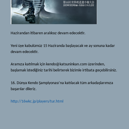
(Türkçe) Iaido ve Jodo
剣道
道場
(Türkçe) Tarihçe
活人館
(Türkçe) Ekipmanlar
紋
Hazirandan itibaren aralıksız devam edecektir.
(Türkçe) Terimler
(Türkçe) Hakkımızda
(Türkçe) Iaido ve Jodo
Yeni üye kabulümüz 15 Haziranda başlayacak ve ay sonuna kadar
devam edecektir.
ニュース
道場
ソース
Aramıza katılmak için kendo@katsuninkan.com üzerinden,
活人館
başlamak istediğiniz tarihi belirterek bizimle irtibata geçebilirsiniz.
(Türkçe) Dökümanlar
紋
(Türkçe) Bağlantılar
16. Dünya Kendo Şampiyonası’na katılacak tüm arkadaşlarımıza
(Türkçe) Hakkımızda
başarılar dileriz.
(Türkçe) Tavsiyeler
ニュース
http://16wkc.jp/players/tur.html
ギャラリー
ソース
メンバーシップ
(Türkçe) Dökümanlar
(Türkçe) Yeni Başlayanlar
(Türkçe) Bağlantılar