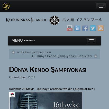
Türkçe
MENU ------>
English
6. Balkan Şampiyonası
日本語
16. Dünya Kendo Şampiyonası Sonuçları
ホーム
Dünya Kendo Şampiyonası
剣道
Türkçe
katsuninkan
11:23
剣道
English
(Türkçe) Tarihçe
日本語
Dojomuz 23 Mayıs
– 30 Mayıs arasında tatildir. Çalışmalarımız 1
(Türkçe) Ekipmanlar
ホーム
(Türkçe) Terimler
剣道