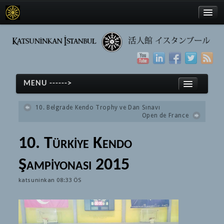
Türkçe
MENU ------>
English
10. Belgrade Kendo Trophy ve Dan Sınavı
日本語
Open de France
Anasayfa
10. Türkiye Kendo
Kendo
Türkçe
Şampiyonası 2015
Kendo
English
Tarihçe
katsuninkan
08:33 ÖS
日本語
Ekipmanlar
Anasayfa
Terimler
Kendo