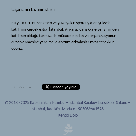
Dojo Kuralları
Tavsiyeler
başarılarını kazanmışlardır.
Çocuklar
Galeri
İletişim
Bu yıl 10. su düzenlenen ve yüze yakın sporcuyla en yüksek
Üyelik
katılımın gerçekleştiği İstanbul, Ankara, Çanakkale ve İzmir’den
Yeni Başlayanlar
katılımın olduğu turnuvada mücadele eden ve organizasyonun
düzenlenmesine yardımcı olan tüm arkadaşlarımıza teşekkür
Dojo Kuralları
ederiz.
Çocuklar
İletişim
SHARE →
© 2013 - 2025 Katsuninkan Istanbul
•
İstanbul Kadıköy Lisesi Spor Salonu
•
İstanbul
,
Kadıköy, Moda
•
+905069661596
Kendo Dojo