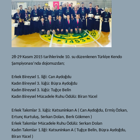
Iaido ve Jodo
Kendo
Dojo
Tarihçe
Katsuninkan
Ekipmanlar
Mon
Terimler
Hakkımızda
Iaido ve Jodo
28-29 Kasım 2015 tarihlerinde 10. su düzenlenen Türkiye Kendo
Haberler
Dojo
Şampiyonası’nda dojomuzdan;
Kaynak
Katsuninkan
Erkek Bireysel 1. liği: Can Aydoğdu
Dökümanlar
Mon
Kadın Bireysel 3. lüğü: Büşra Aydoğdu
Bağlantılar
Kadın Bireysel 3. lüğü: Tuğçe Belin
Hakkımızda
Kadın Bireysel Mücadele Ruhu Ödülü: Biran Yücel
Tavsiyeler
Haberler
Erkek Takımlar 3. lüğü: Katsuninkan A ( Can Aydoğdu, Ermiş Özkan,
Galeri
Kaynak
Ertunç Kurtuluş, Serkan Dolan, Berk Gökmen )
Üyelik
Dökümanlar
Erkek Takımlar Mücadele Ruhu Ödülü: Serkan Dolan
Kadın Takımlar 1.liği: Katsuninkan A ( Tuğçe Belin, Büşra Aydoğdu,
Yeni Başlayanlar
Bağlantılar
Biran Yücel )