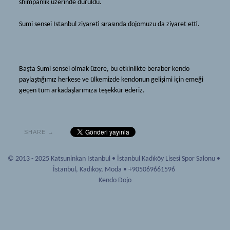
shimpanlık üzerinde duruldu.
Iaido ve Jodo
Kendo
Sumi sensei Istanbul ziyareti sırasında dojomuzu da ziyaret etti.
Dojo
Tarihçe
Katsuninkan
Ekipmanlar
Mon
Terimler
Başta Sumi sensei olmak üzere, bu etkinlikte beraber kendo
Hakkımızda
paylaştığımız herkese ve ülkemizde kendonun gelişimi için emeği
Iaido ve Jodo
geçen tüm arkadaşlarımıza teşekkür ederiz.
Haberler
Dojo
Kaynak
Katsuninkan
Dökümanlar
Mon
SHARE →
Bağlantılar
Hakkımızda
© 2013 - 2025 Katsuninkan Istanbul
•
İstanbul Kadıköy Lisesi Spor Salonu
•
Tavsiyeler
Haberler
İstanbul
,
Kadıköy, Moda
•
+905069661596
Kendo Dojo
Galeri
Kaynak
Üyelik
Dökümanlar
Yeni Başlayanlar
Bağlantılar