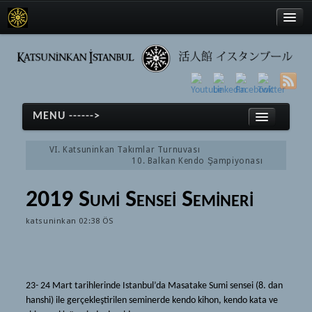
Türkçe
MENU ------>
English
VI. Katsuninkan Takımlar Turnuvası
日本語
10. Balkan Kendo Şampiyonası
Anasayfa
2019 Sumi Sensei Semineri
Kendo
Türkçe
katsuninkan
02:38 ÖS
Kendo
English
Tarihçe
日本語
Ekipmanlar
Anasayfa
23- 24 Mart tarihlerinde Istanbul’da Masatake Sumi sensei (8. dan
Terimler
hanshi) ile gerçekleştirilen seminerde kendo kihon, kendo kata ve
Kendo