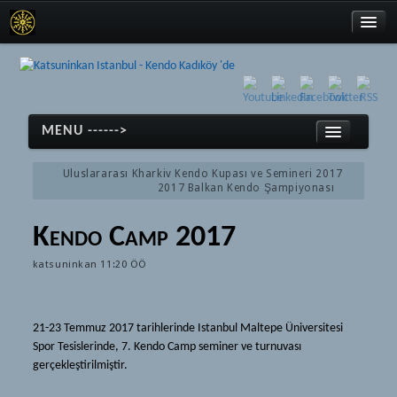
MENU ------>
Türkçe
English
Uluslararası Kharkiv Kendo Kupası ve Semineri 2017
2017 Balkan Kendo Şampiyonası
日本語
Anasayfa
Kendo Camp 2017
Türkçe
Kendo
katsuninkan
11:20 ÖÖ
English
Kendo
日本語
Tarihçe
21-23 Temmuz 2017 tarihlerinde Istanbul Maltepe Üniversitesi
Anasayfa
Spor Tesislerinde, 7. Kendo Camp seminer ve turnuvası
Ekipmanlar
gerçekleştirilmiştir.
Kendo
Terimler