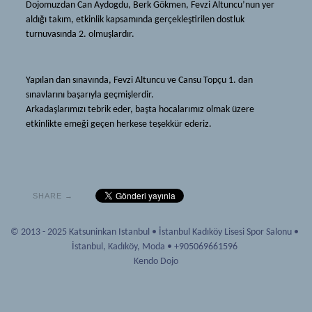
Kendo
Dojomuzdan Can Aydogdu, Berk Gökmen, Fevzi Altuncu’nun yer
Iaido ve Jodo
aldığı takım, etkinlik kapsamında gerçekleştirilen dostluk
Tarihçe
Dojo
turnuvasında 2. olmuşlardır.
Ekipmanlar
Katsuninkan
Terimler
Yapılan dan sınavında, Fevzi Altuncu ve Cansu Topçu 1. dan
Mon
sınavlarını başarıyla geçmişlerdir.
Iaido ve Jodo
Hakkımızda
Arkadaşlarımızı tebrik eder, başta hocalarımız olmak üzere
Dojo
etkinlikte emeği geçen herkese teşekkür ederiz.
Haberler
Katsuninkan
Kaynak
Mon
Dökümanlar
Hakkımızda
SHARE →
Bağlantılar
Haberler
Tavsiyeler
© 2013 - 2025 Katsuninkan Istanbul
•
İstanbul Kadıköy Lisesi Spor Salonu
•
Kaynak
Galeri
İstanbul
,
Kadıköy, Moda
•
+905069661596
Dökümanlar
Kendo Dojo
Üyelik
Bağlantılar
Yeni Başlayanlar
Tavsiyeler