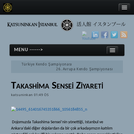
Türkçe
MENU ------>
English
Türkiye Kendo Şampiyonası
日本語
26. Avrupa Kendo Şampiyonası
Anasayfa
Takashima Sensei Ziyareti
Kendo
Türkçe
katsuninkan
01:49 ÖS
Kendo
English
Tarihçe
日本語
Ekipmanlar
Anasayfa
Dojomuzda Takashima Sensei’nin yönettiği, Istanbul ve
Terimler
Ankara’daki diğer dojolardan da bir çok arkadaşımızın katılım
Kendo