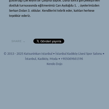
gösterdiği çok keyifli bir çalışma yaptık. Daha sonra gerçekleştirilen
Iaido ve Jodo
Kendo
dostluk turnuvasında eğitmenimiz Can Aydoğdu 1. , üyelerimizden
Serkan Dolan 3. oldular. Kendilerini tebrik eder, katılan herkese
Dojo
Tarihçe
teşekkür ederiz.
Katsuninkan
Ekipmanlar
Mon
Terimler
Hakkımızda
Iaido ve Jodo
SHARE →
Haberler
Dojo
Kaynak
© 2013 - 2025 Katsuninkan Istanbul
•
İstanbul Kadıköy Lisesi Spor Salonu
•
Katsuninkan
İstanbul
,
Kadıköy, Moda
•
+905069661596
Dökümanlar
Mon
Kendo Dojo
Bağlantılar
Hakkımızda
Tavsiyeler
Haberler
Galeri
Kaynak
Üyelik
Dökümanlar
Yeni Başlayanlar
Bağlantılar